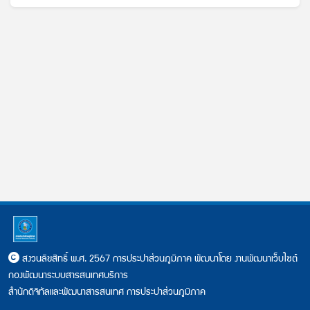
สงวนลิขสิทธิ์ พ.ศ. 2567 การประปาส่วนภูมิภาค พัฒนาโดย งานพัฒนาเว็บไซต์
กองพัฒนาระบบสารสนเทศบริการ
สำนักดิจิทัลและพัฒนาสารสนเทศ การประปาส่วนภูมิภาค